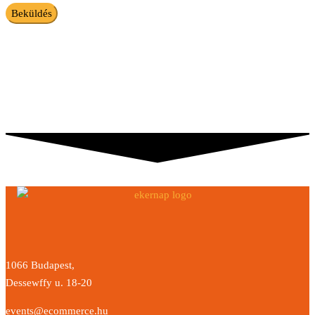
1066 Budapest,
Dessewffy u. 18-20
events@ecommerce.hu