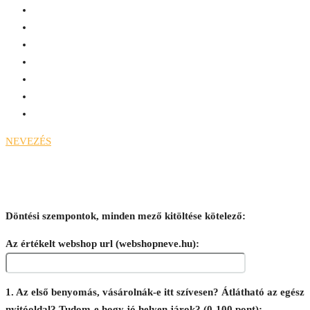
NEVEZÉS
Zsűri 6. Műszaki-
Lakberendezés
Döntési szempontok, minden mező kitöltése kötelező:
Az értékelt webshop url (webshopneve.hu):
1. Az első benyomás, vásárolnák-e itt szívesen? Átlátható az egész
nyitóoldal? Tudom-e hogy jó helyen járok? (0-100 pont):