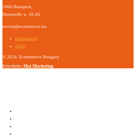
1066 Budapest,
Dessewffy u. 18-20
events@ecommerce.hu
Adatkezelés
ASZF
© 2024. Ecommerce Hungary
Készítette:
Mai Marketing
Share
The Fourth Industrial Revolution