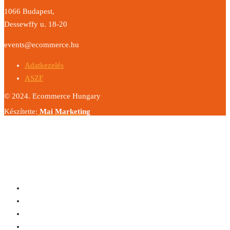
1066 Budapest,
Dessewffy u. 18-20
events@ecommerce.hu
Adatkezelés
ASZF
© 2024. Ecommerce Hungary
Készítette:
Mai Marketing
Share
Disruption at the network Edge