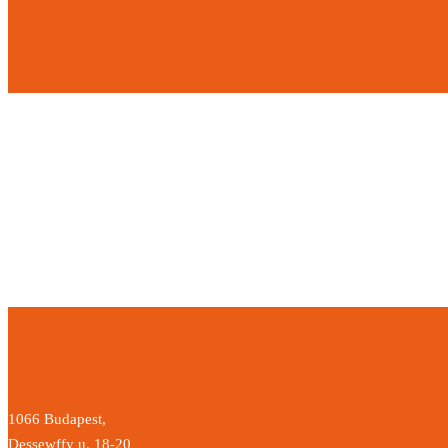
From SMS to IPO
2017.02.23.
• 0 Comment
1066 Budapest,
Dessewffy u. 18-20