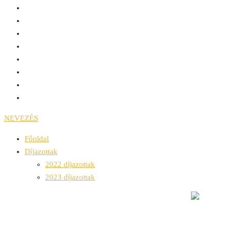
NEVEZÉS
Főoldal
Díjazottak
2022 díjazottak
2023 díjazottak