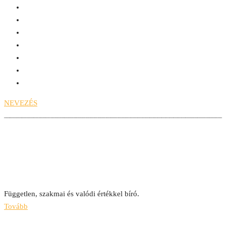
NEVEZÉS
Ecommerce Hungary
Nagydíj
Kisvállalati Tagozat
2023
Független, szakmai és valódi értékkel bíró.
Tovább
Lorem Ipsum