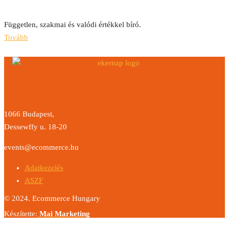
2023
Független, szakmai és valódi értékkel bíró.
Tovább
1066 Budapest,
Dessewffy u. 18-20
events@ecommerce.hu
Adatkezelés
ASZF
© 2024. Ecommerce Hungary
Készítette:
Mai Marketing