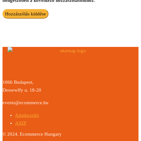
böngészőben a következő hozzászólásomhoz.
1066 Budapest,
Dessewffy u. 18-20
events@ecommerce.hu
Adatkezelés
ASZF
© 2024. Ecommerce Hungary