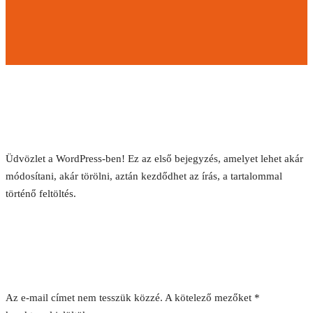
Helló Világ!
2022.09.13.
• 0 Comment
Üdvözlet a WordPress-ben! Ez az első bejegyzés, amelyet lehet akár
módosítani, akár törölni, aztán kezdődhet az írás, a tartalommal
történő feltöltés.
Leave A Reply
Az e-mail címet nem tesszük közzé.
A kötelező mezőket
*